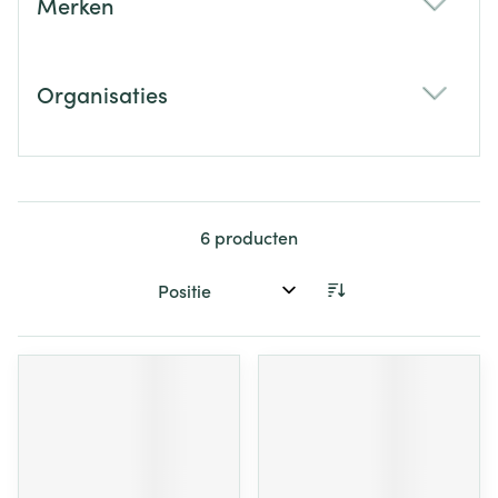
Merken
filter
Organisaties
filter
6
producten
Sorteer op: