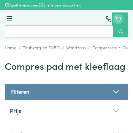
Ga naar de inhoud
Apothekersadvies
Snelle beschikbaarheid
Menu
Zoek
Product, merk, categorie...
Home
/
Thuiszorg en EHBO
/
Wondzorg
/
Compressen
/
Comp
Compres pad met kleeflaag
Filteren
Doorgaan naar productlijst
Prijs
filter