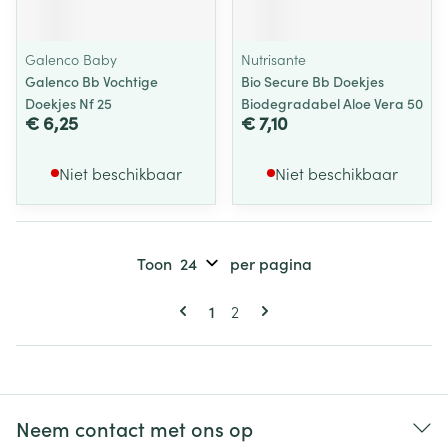
Galenco Baby
Nutrisante
Galenco Bb Vochtige
Bio Secure Bb Doekjes
Doekjes Nf 25
Biodegradabel Aloe Vera 50
€ 6,25
€ 7,10
Niet beschikbaar
Niet beschikbaar
Toon
per pagina
Pagina's
U lees momenteel pagina
Pagina
1
2
Neem contact met ons op