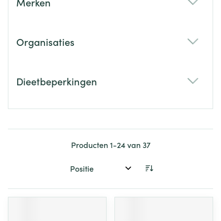
Merken
filter
Organisaties
filter
Dieetbeperkingen
filter
Producten
1
-
24
van
37
Sorteer op: