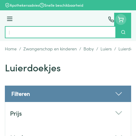
Ga naar de inhoud
Apothekersadvies
Snelle beschikbaarheid
Menu
Zoek
Product, merk, categorie...
Home
/
Zwangerschap en kinderen
/
Baby
/
Luiers
/
Luierdoe
Luierdoekjes
Filteren
Doorgaan naar productlijst
Prijs
filter