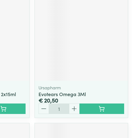
Ursapharm
 2x15ml
Evotears Omega 3Ml
€ 20,50
Aantal