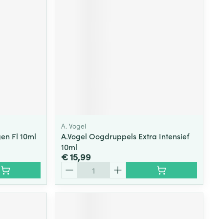
rende
Parfums en
geurproducten
A. Vogel
en Fl 10ml
A.Vogel Oogdruppels Extra Intensief
10ml
€ 15,99
CBD
Aantal