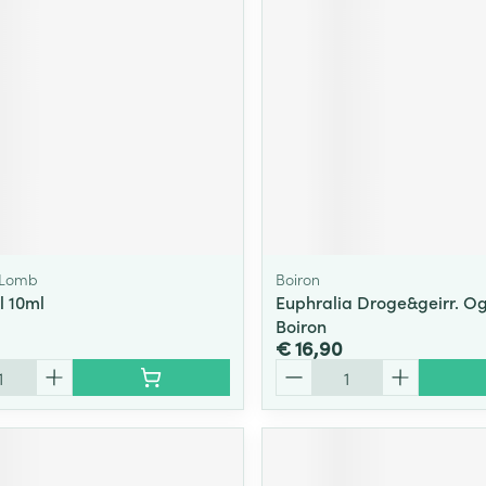
ging
Supplementen
Insectenwe
Mondmaskers
middelen
ssen
 -
id
d
 Lomb
Boiron
l 10ml
Euphralia Droge&geirr. Og
Boiron
€ 16,90
Zelfbruiner
Scheren
Aantal