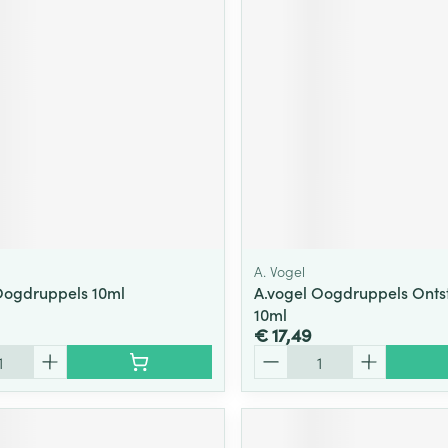
A. Vogel
Oogdruppels 10ml
A.vogel Oogdruppels Ont
10ml
€ 17,49
Aantal