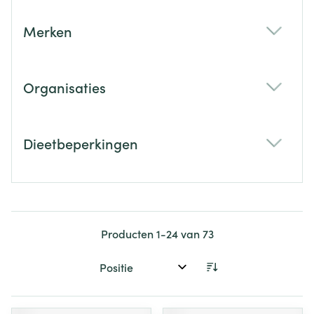
Merken
filter
Organisaties
filter
Dieetbeperkingen
filter
Producten
1
-
24
van
73
Sorteer op: