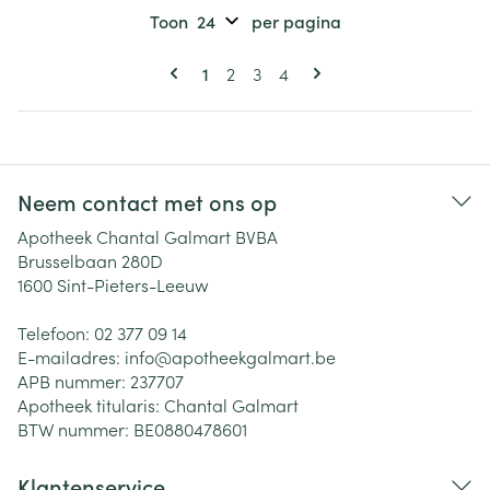
Toon
per pagina
Pagina's
U lees momenteel pagina
Pagina
Pagina
Pagina
1
2
3
4
Neem contact met ons op
Apotheek Chantal Galmart BVBA
Brusselbaan 280D
1600
Sint-Pieters-Leeuw
Telefoon:
02 377 09 14
E-mailadres:
info@
apotheekgalmart.be
APB nummer:
237707
Apotheek titularis:
Chantal Galmart
BTW nummer:
BE0880478601
Klantenservice