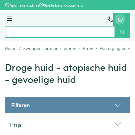
Ga naar de inhoud
Apothekersadvies
Snelle beschikbaarheid
Menu
Zoek
Product, merk, categorie...
Home
/
Zwangerschap en kinderen
/
Baby
/
Verzorging en hyg
Droge huid - atopische huid
- gevoelige huid
Filteren
Doorgaan naar productlijst
Prijs
filter