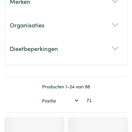
Merken
filter
Organisaties
filter
Dieetbeperkingen
filter
Producten
1
-
24
van
86
Sorteer op: