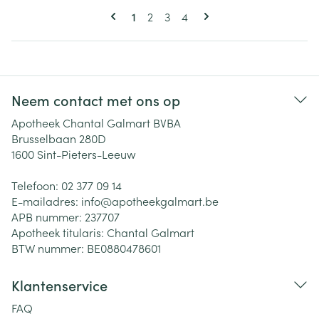
Pagina's
U lees momenteel pagina
Pagina
Pagina
Pagina
1
2
3
4
Neem contact met ons op
Apotheek Chantal Galmart BVBA
Brusselbaan 280D
1600
Sint-Pieters-Leeuw
Telefoon:
02 377 09 14
E-mailadres:
info@
apotheekgalmart.be
APB nummer:
237707
Apotheek titularis:
Chantal Galmart
BTW nummer:
BE0880478601
Klantenservice
FAQ