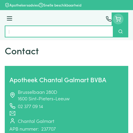
Ga naar de inhoud
Apothekersadvies
Snelle beschikbaarheid
Menu
Zoek
Product, merk, categorie...
Contact
Apotheek Chantal Galmart BVBA
address
Brusselbaan 280D
1600
Sint-Pieters-Leeuw
02 377 09 14
Telefoon
E-mailadres
Chantal Galmart
Apotheek titularis
APB nummer:
237707
APB nummer