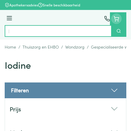
Ga naar de inhoud
Apothekersadvies
Snelle beschikbaarheid
Menu
Zoek
Product, merk, categorie...
Home
/
Thuiszorg en EHBO
/
Wondzorg
/
Gespecialiseerde wo
Iodine
Filteren
Doorgaan naar productlijst
Prijs
filter