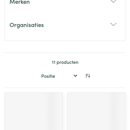
Merken
filter
Organisaties
filter
11
producten
Sorteer op: