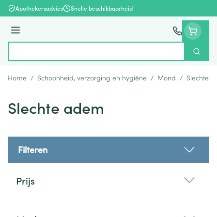
Ga naar de inhoud
Apothekersadvies
Snelle beschikbaarheid
Menu
Zoek
Product, merk, categorie...
Home
/
Schoonheid, verzorging en hygiëne
/
Mond
/
Slechte 
Slechte adem
Filteren
Doorgaan naar productlijst
Prijs
filter