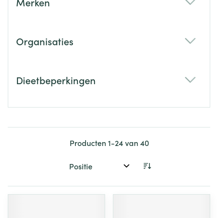
Merken
filter
Organisaties
filter
Dieetbeperkingen
filter
Producten
1
-
24
van
40
Sorteer op: