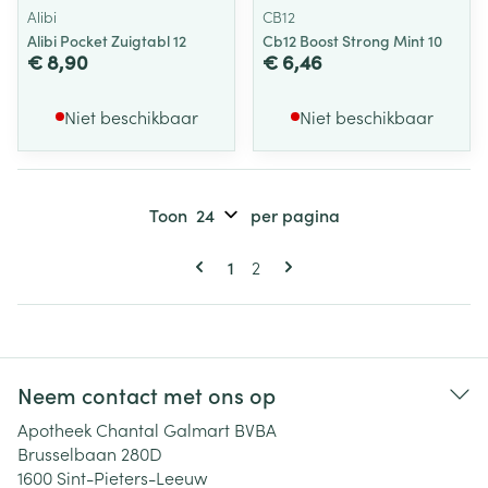
Alibi
CB12
Alibi Pocket Zuigtabl 12
Cb12 Boost Strong Mint 10
€ 8,90
€ 6,46
Niet beschikbaar
Niet beschikbaar
Toon
per pagina
Pagina's
U lees momenteel pagina
Pagina
1
2
Neem contact met ons op
Apotheek Chantal Galmart BVBA
Brusselbaan 280D
1600
Sint-Pieters-Leeuw