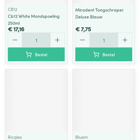
CB12
Miradent Tongschraper
Cb12 White Mondspoeling
Deluxe Blauw
250ml
€ 17,16
€ 7,75
Aantal
Aantal
Bestel
Bestel
Ricqles
Bluem