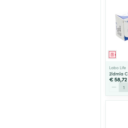
Genees
Labo Life
2ldmla C
€ 58,72
Aantal