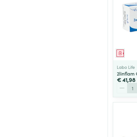
Genees
Labo Life
2linflam
€ 41,98
Aantal