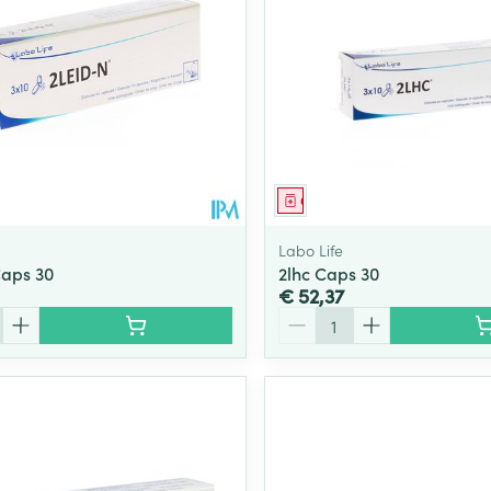
middel
Geneesmiddel
Labo Life
Caps 30
2lhc Caps 30
€ 52,37
Aantal