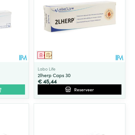
Geneesmiddel
Op voorschrift
Labo Life
2lherp Caps 30
€ 45,44
Reserveer