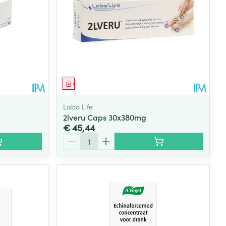
Geneesmiddel
Labo Life
2lveru Caps 30x380mg
€ 45,44
Aantal