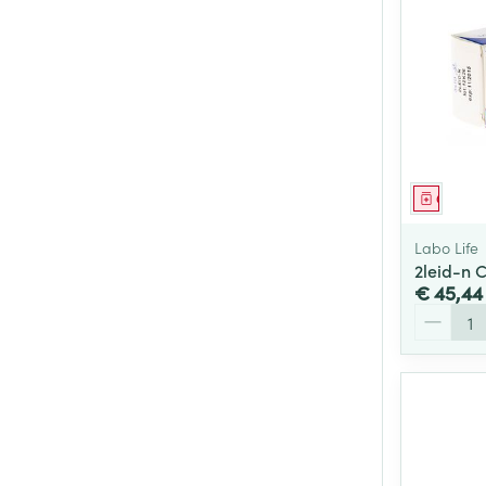
Genees
Labo Life
2leid-n 
€ 45,44
Aantal