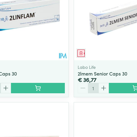
middel
Geneesmiddel
Labo Life
 Caps 30
2lmem Senior Caps 30
€ 36,77
Aantal