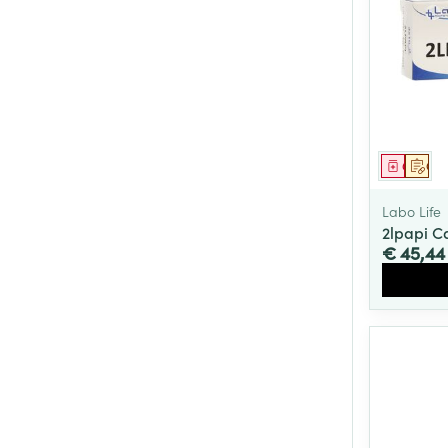
Genees
Op 
Labo Life
2lpapi 
€ 45,44