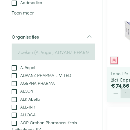
Aerosol toestel
kloven
Tabletten
Addmedica
Aerosol access
Blaren
Creme, gel en 
Toon meer
Zuurstof
Eelt
Eksteroog - lik
Ademhalingsste
Organisaties
Toon meer
filter
Spieren en gew
Genees
Specifiek voor
A. Vogel
Naalden en spu
Labo Life
ADVANZ PHARMA LIMITED
Lichaamsverzo
2lc1 Cap
Infecties
AGEPHA PHARMA
Spuiten
€ 74,86
Deodorant
Aantal
ALCON
Oplossing voor 
Gezichtsverzor
ALK Abelló
Naalden
Luizen
ALL-IN 1
Naalden voor i
ALLOGA
pennaalden
AOP Orphan Pharmaceuticals
Diagnostica
Toon meer
Netherlands B.V.