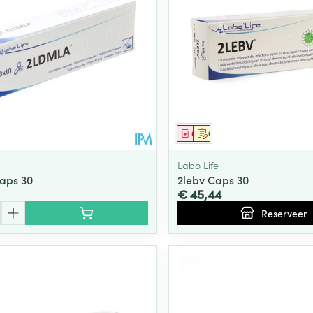
middel
Geneesmiddel
Op voorschrift
Labo Life
aps 30
2lebv Caps 30
€ 45,44
Reserveer