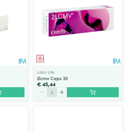
rende
Parfums en
geurproducten
Geneesmiddel
Labo Life
2lcmv Caps 30
€ 45,44
Aantal
CBD