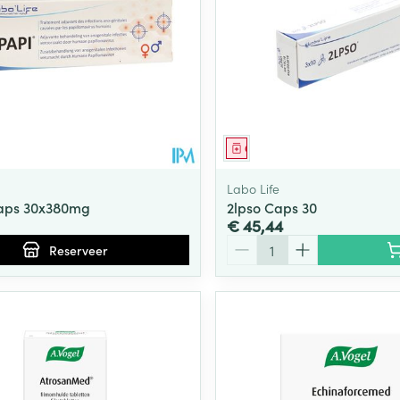
middel
voorschrift
Geneesmiddel
Labo Life
Caps 30x380mg
2lpso Caps 30
€ 45,44
Aantal
Reserveer