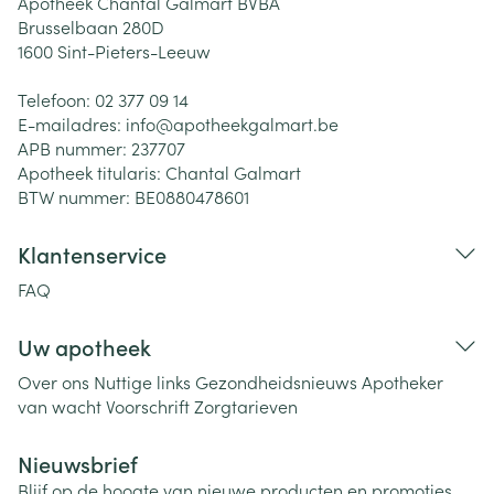
Apotheek Chantal Galmart BVBA
Brusselbaan 280D
1600
Sint-Pieters-Leeuw
Telefoon:
02 377 09 14
E-mailadres:
info@
apotheekgalmart.be
APB nummer:
237707
Apotheek titularis:
Chantal Galmart
BTW nummer:
BE0880478601
Klantenservice
FAQ
Uw apotheek
Over ons
Nuttige links
Gezondheidsnieuws
Apotheker
van wacht
Voorschrift
Zorgtarieven
Nieuwsbrief
Blijf op de hoogte van nieuwe producten en promoties