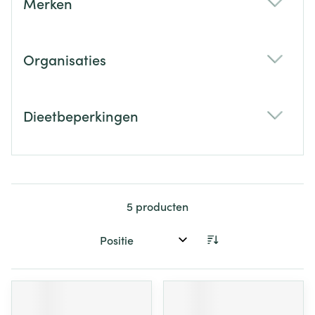
Merken
filter
Organisaties
filter
Dieetbeperkingen
filter
5
producten
Sorteer op: