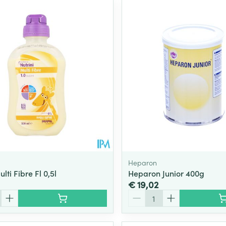
Heparon
lti Fibre Fl 0,5l
Heparon Junior 400g
€ 19,02
Aantal