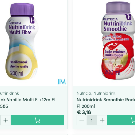
Toon meer
ging
Supplementen
Insectenwe
Mondmaskers
middelen
ssen
 -
id
d
utrinidrink
Nutricia, Nutrinidrink
ink Vanille Multi F. +12m Fl
Nutrinidrink Smoothie Rod
5585
Fl 200ml
Zelfbruiner
Scheren
€ 3,18
Aantal