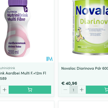
utrinidrink
Novalac Diarinova Pdr 60
ink Aardbei Multi F.+12m Fl
5589
€ 40,96
Aantal