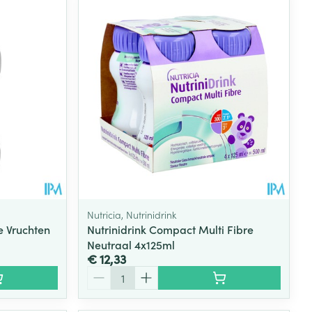
rende
Parfums en
geurproducten
Nutricia, Nutrinidrink
e Vruchten
Nutrinidrink Compact Multi Fibre
Neutraal 4x125ml
CBD
€ 12,33
Aantal