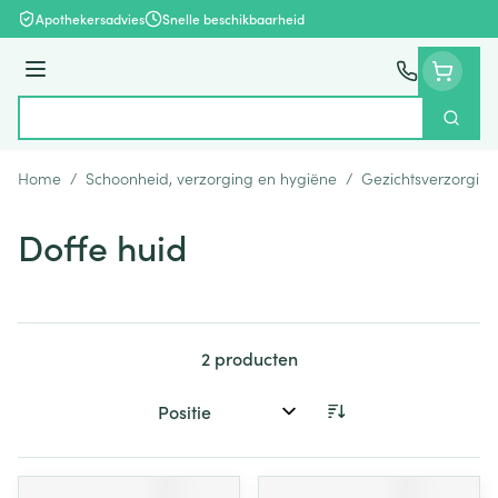
Ga naar de inhoud
Apothekersadvies
Snelle beschikbaarheid
Menu
Zoek
Product, merk, categorie...
Home
/
Schoonheid, verzorging en hygiëne
/
Gezichtsverzorging
Doffe huid
2
producten
Sorteer op: