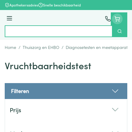
Ga naar de inhoud
Apothekersadvies
Snelle beschikbaarheid
Menu
Zoek
Product, merk, categorie...
Home
/
Thuiszorg en EHBO
/
Diagnosetesten en meetapparatuu
Vruchtbaarheidstest
Filteren
Doorgaan naar productlijst
Prijs
filter