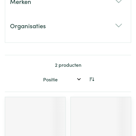
Merken
filter
Organisaties
filter
2
producten
Sorteer op: