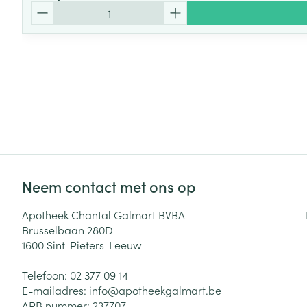
Aantal
Neem contact met ons op
Apotheek Chantal Galmart BVBA
Brusselbaan 280D
1600
Sint-Pieters-Leeuw
Telefoon:
02 377 09 14
E-mailadres:
info@
apotheekgalmart.be
APB nummer:
237707