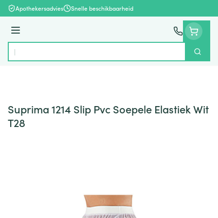
Ga naar de inhoud
Apothekersadvies
Snelle beschikbaarheid
Menu
Zoek
Product, merk, categorie...
Suprima 1214 Slip Pvc Soepele Elastiek Wit
T28