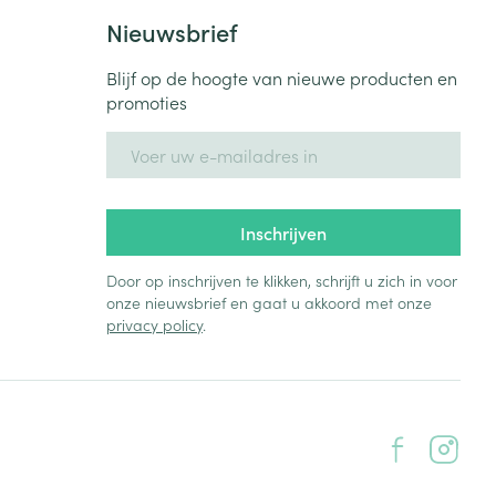
Bed
Nieuwsbrief
ng zon
Doorliggen - decubitis
Blijf op de hoogte van nieuwe producten en
Toon meer
ie
Urinewegen
promoties
E-mail adres
id, spanning
Stoppen met roken
 en intieme
Gezichtsreiniging -
ontschminken
n Orthopedie
Instrumenten
Inschrijven
sche
n anticonceptie
Reinigingsmelk, - crème, -
Anti tumor middelen
Door op inschrijven te klikken, schrijft u zich in voor
olie en gel
onze nieuwsbrief en gaat u akkoord met onze
jn
privacy policy
.
Tonic - lotion
zorging
Anesthesie
Micellair water
Specifiek voor de ogen
t
ie
Diverse geneesmiddelen
Toon meer