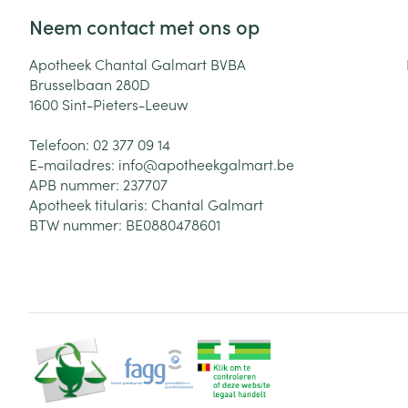
Neem contact met ons op
Zuurstof
Eelt
Eksteroog - lik
Apotheek Chantal Galmart BVBA
Ademhalingsste
Brusselbaan 280D
Toon meer
1600
Sint-Pieters-Leeuw
Spieren en gew
Telefoon:
02 377 09 14
E-mailadres:
info@
apotheekgalmart.be
Specifiek voor
APB nummer:
237707
Naalden en spu
Apotheek titularis:
Chantal Galmart
Lichaamsverzo
Infecties
BTW nummer:
BE0880478601
Spuiten
Deodorant
Oplossing voor 
Gezichtsverzor
Naalden
Luizen
Naalden voor i
pennaalden
Diagnostica
Toon meer