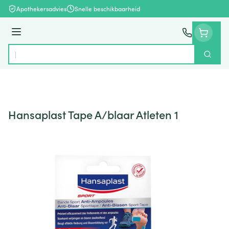
Ga naar de inhoud
Apothekersadvies
Snelle beschikbaarheid
Menu
Zoek
Product, merk, categorie...
Hansaplast Tape A/blaar Atleten 1