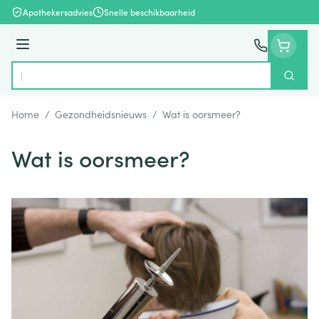
Ga naar de inhoud
Apothekersadvies
Snelle beschikbaarheid
Menu
Zoek
Product, merk, categorie...
Home
/
Gezondheidsnieuws
/
Wat is oorsmeer?
Wat is oorsmeer?