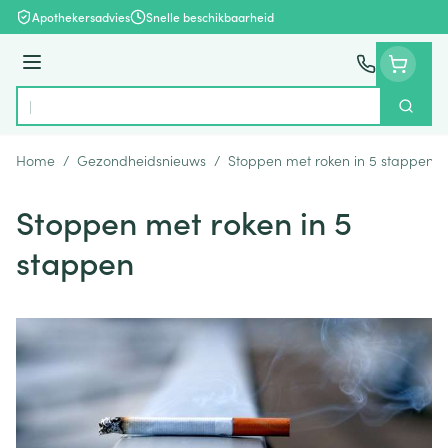
Ga naar de inhoud
Apothekersadvies
Snelle beschikbaarheid
Menu
Zoek
Product, merk, categorie...
Home
/
Gezondheidsnieuws
/
Stoppen met roken in 5 stappen
Stoppen met roken in 5
stappen