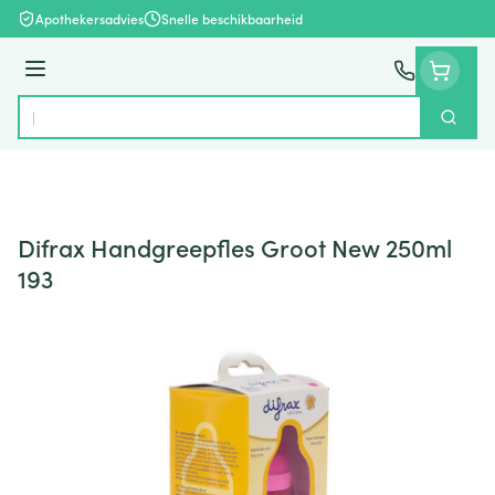
Ga naar de inhoud
Apothekersadvies
Snelle beschikbaarheid
Menu
Zoek
Product, merk, categorie...
Difrax Handgreepfles Groot New 250ml
193