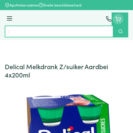
Ga naar de inhoud
Apothekersadvies
Snelle beschikbaarheid
Menu
Zoek
Product, merk, categorie...
Delical Melkdrank Z/suiker Aardbei
4x200ml