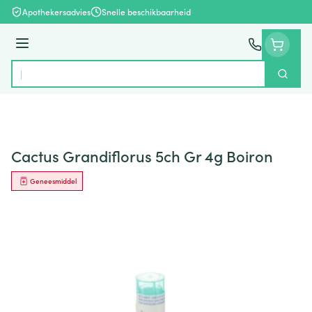
Ga naar de inhoud
Apothekersadvies
Snelle beschikbaarheid
Menu
Zoek
Product, merk, categorie...
Cactus Grandiflorus 5ch Gr 4g Boiron
Geneesmiddel