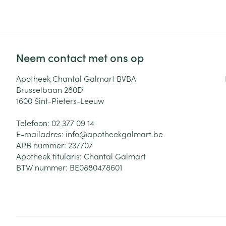
Zuurstof
Eelt
Eksteroog - lik
Ademhalingsste
Toon meer
Neem contact met ons op
Spieren en gew
Apotheek Chantal Galmart BVBA
Brusselbaan 280D
Specifiek voor
1600
Sint-Pieters-Leeuw
Naalden en spu
Lichaamsverzo
Telefoon:
02 377 09 14
Infecties
Spuiten
Deodorant
E-mailadres:
info@
apotheekgalmart.be
Oplossing voor 
APB nummer:
237707
Gezichtsverzor
Apotheek titularis:
Chantal Galmart
Naalden
Luizen
BTW nummer:
BE0880478601
Naalden voor i
pennaalden
Diagnostica
Toon meer