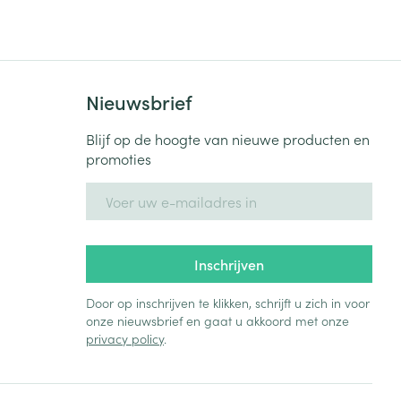
Bed
ng zon
Doorliggen - decubitis
Toon meer
ie
Urinewegen
Nieuwsbrief
id, spanning
Stoppen met roken
Blijf op de hoogte van nieuwe producten en
promoties
 en intieme
Gezichtsreiniging -
ontschminken
n Orthopedie
Instrumenten
E-mail adres
sche
n anticonceptie
Reinigingsmelk, - crème, -
Anti tumor middelen
olie en gel
jn
Inschrijven
Tonic - lotion
zorging
Anesthesie
Micellair water
Door op inschrijven te klikken, schrijft u zich in voor
onze nieuwsbrief en gaat u akkoord met onze
Specifiek voor de ogen
privacy policy
.
t
ie
Diverse geneesmiddelen
Toon meer