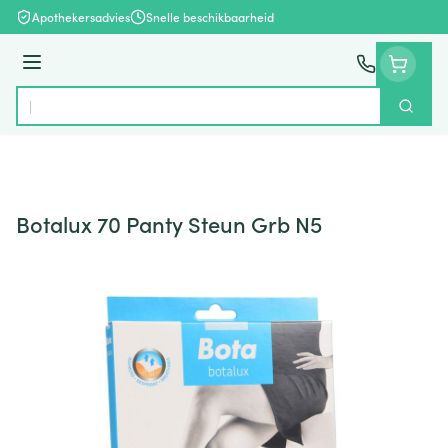
Ga naar de inhoud
Apothekersadvies
Snelle beschikbaarheid
Menu
Zoek
Product, merk, categorie...
Botalux 70 Panty Steun Grb N5