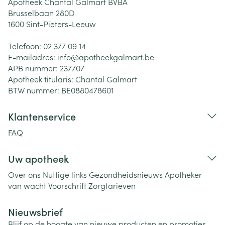
Apotheek Chantal Galmart BVBA
Brusselbaan 280D
1600
Sint-Pieters-Leeuw
Telefoon:
02 377 09 14
E-mailadres:
info@
apotheekgalmart.be
APB nummer:
237707
Apotheek titularis:
Chantal Galmart
BTW nummer:
BE0880478601
Klantenservice
FAQ
Uw apotheek
Over ons
Nuttige links
Gezondheidsnieuws
Apotheker
van wacht
Voorschrift
Zorgtarieven
Nieuwsbrief
Blijf op de hoogte van nieuwe producten en promoties