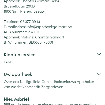
Apotheek Chantal Galmart BVBA
Brusselbaan 280D
1600
Sint-Pieters-Leeuw
Telefoon:
02 377 09 14
E-mailadres:
info@
apotheekgalmart.be
APB nummer:
237707
Apotheek titularis:
Chantal Galmart
BTW nummer:
BE0880478601
Klantenservice
FAQ
Uw apotheek
Over ons
Nuttige links
Gezondheidsnieuws
Apotheker
van wacht
Voorschrift
Zorgtarieven
Nieuwsbrief
Blijf op de hoogte van nieuwe producten en promoties