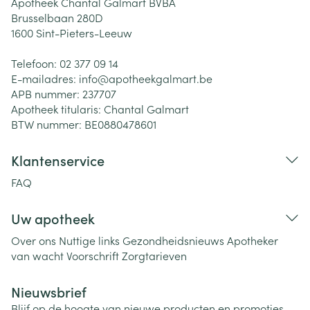
Apotheek Chantal Galmart BVBA
Brusselbaan 280D
1600
Sint-Pieters-Leeuw
Telefoon:
02 377 09 14
E-mailadres:
info@
apotheekgalmart.be
APB nummer:
237707
Apotheek titularis:
Chantal Galmart
BTW nummer:
BE0880478601
Klantenservice
FAQ
Uw apotheek
Over ons
Nuttige links
Gezondheidsnieuws
Apotheker
van wacht
Voorschrift
Zorgtarieven
Nieuwsbrief
Blijf op de hoogte van nieuwe producten en promoties