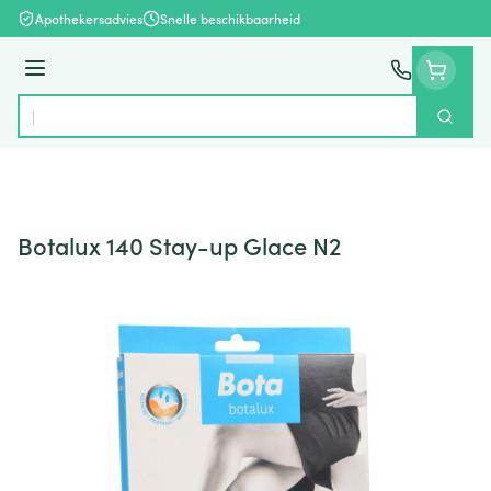
Ga naar de inhoud
Apothekersadvies
Snelle beschikbaarheid
Menu
Zoek
Product, merk, categorie...
Botalux 140 Stay-up Glace N2