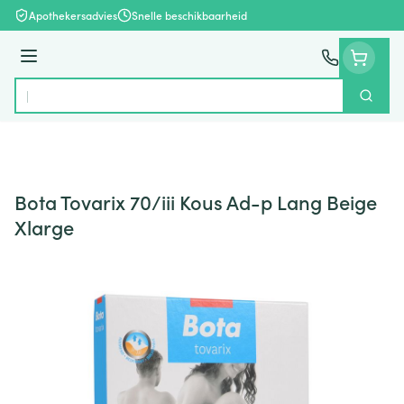
Ga naar de inhoud
Apothekersadvies
Snelle beschikbaarheid
Menu
Zoek
Product, merk, categorie...
Bota Tovarix 70/iii Kous Ad-p Lang Beige
Xlarge