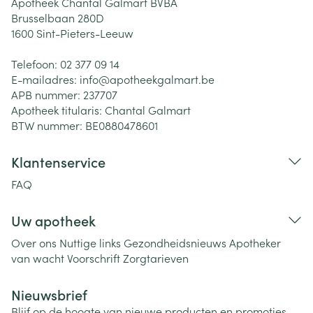
Apotheek Chantal Galmart BVBA
Brusselbaan 280D
1600
Sint-Pieters-Leeuw
Telefoon:
02 377 09 14
E-mailadres:
info@
apotheekgalmart.be
APB nummer:
237707
Apotheek titularis:
Chantal Galmart
BTW nummer:
BE0880478601
Klantenservice
FAQ
Uw apotheek
Over ons
Nuttige links
Gezondheidsnieuws
Apotheker
van wacht
Voorschrift
Zorgtarieven
Nieuwsbrief
Blijf op de hoogte van nieuwe producten en promoties