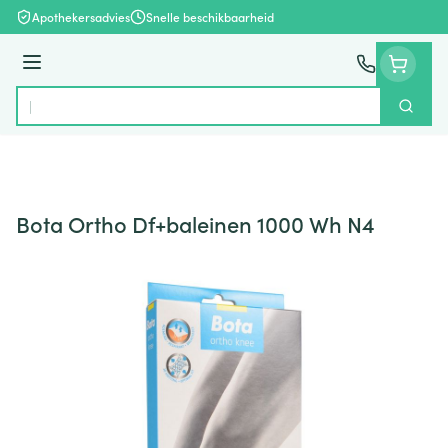
Ga naar de inhoud
Apothekersadvies
Snelle beschikbaarheid
Menu
Zoek
Product, merk, categorie...
Bota Ortho Df+baleinen 1000 Wh N4