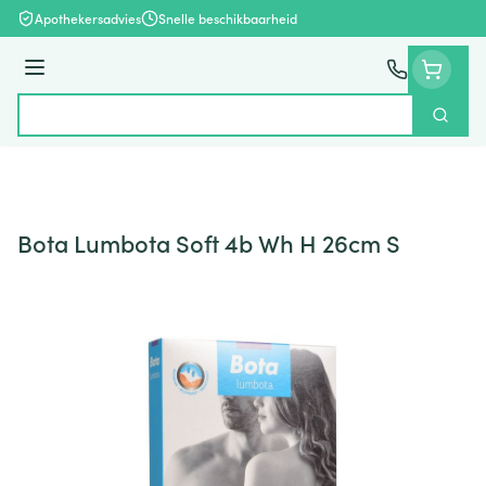
Ga naar de inhoud
Apothekersadvies
Snelle beschikbaarheid
Menu
Zoek
Product, merk, categorie...
Bota Lumbota Soft 4b Wh H 26cm S