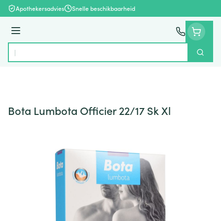
Ga naar de inhoud
Apothekersadvies
Snelle beschikbaarheid
Menu
Zoek
Product, merk, categorie...
Bota Lumbota Officier 22/17 Sk Xl