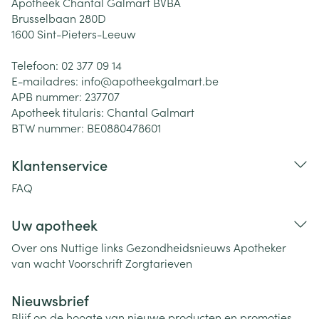
Apotheek Chantal Galmart BVBA
Brusselbaan 280D
1600
Sint-Pieters-Leeuw
Telefoon:
02 377 09 14
E-mailadres:
info@
apotheekgalmart.be
APB nummer:
237707
Apotheek titularis:
Chantal Galmart
BTW nummer:
BE0880478601
Klantenservice
FAQ
Uw apotheek
Over ons
Nuttige links
Gezondheidsnieuws
Apotheker
van wacht
Voorschrift
Zorgtarieven
Nieuwsbrief
Blijf op de hoogte van nieuwe producten en promoties