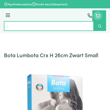
Ga naar de inhoud
Apothekersadvies
Snelle beschikbaarheid
Menu
Zoek
Product, merk, categorie...
Bota Lumbota Crx H 26cm Zwart Small