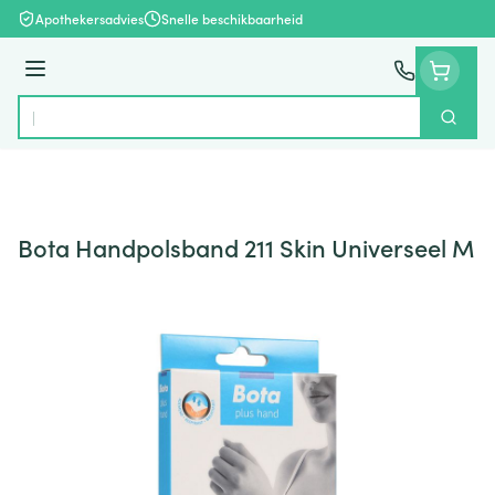
Ga naar de inhoud
Apothekersadvies
Snelle beschikbaarheid
Menu
Zoek
Product, merk, categorie...
Bota Handpolsband 211 Skin Universeel M