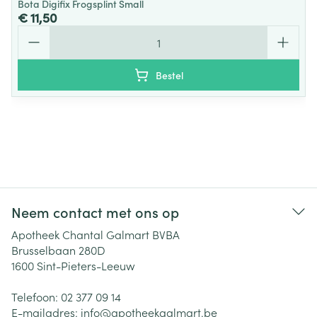
Bota Digifix Frogsplint Small
€ 11,50
Aantal
Bestel
Neem contact met ons op
Apotheek Chantal Galmart BVBA
Brusselbaan 280D
1600
Sint-Pieters-Leeuw
Telefoon:
02 377 09 14
E-mailadres:
info@
apotheekgalmart.be