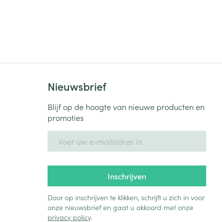
Bed
ng zon
Doorliggen - decubitis
Toon meer
ie
Urinewegen
id, spanning
Stoppen met roken
Nieuwsbrief
 en intieme
Gezichtsreiniging -
ontschminken
n Orthopedie
Instrumenten
Blijf op de hoogte van nieuwe producten en
sche
promoties
n anticonceptie
Reinigingsmelk, - crème, -
Anti tumor middelen
olie en gel
E-mail adres
jn
Tonic - lotion
zorging
Anesthesie
Micellair water
Inschrijven
Specifiek voor de ogen
t
ie
Diverse geneesmiddelen
Door op inschrijven te klikken, schrijft u zich in voor
Toon meer
onze nieuwsbrief en gaat u akkoord met onze
privacy policy
.