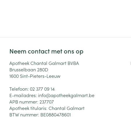
Zuurstof
Eelt
Eksteroog - lik
Ademhalingsste
Toon meer
Spieren en gew
Neem contact met ons op
Specifiek voor
Naalden en spu
Apotheek Chantal Galmart BVBA
Lichaamsverzo
Brusselbaan 280D
Infecties
Spuiten
Deodorant
1600
Sint-Pieters-Leeuw
Oplossing voor 
Gezichtsverzor
Telefoon:
02 377 09 14
Naalden
Luizen
E-mailadres:
info@
apotheekgalmart.be
APB nummer:
237707
Naalden voor i
Apotheek titularis:
Chantal Galmart
pennaalden
Diagnostica
BTW nummer:
BE0880478601
Toon meer