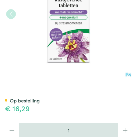
A.vogel Passiflora Rustgev.men
Op bestelling
€ 16,29
Aantal