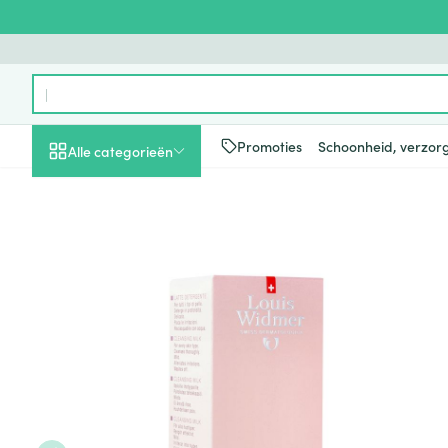
Ga naar de inhoud
Product, merk, categorie...
Promoties
Schoonheid, verzor
Alle categorieën
Promoties
Schoonheid, verzorging
Haar en Hoofd
Afslanken
Zwangerschap
Geheugen
Aromatherapie
Lenzen en brill
Insecten
Maag darm ste
Widmer Reinigingsmelk Parf
en hygiëne
Toon submenu voor Schoonheid
Kammen - ont
Maaltijdverva
Zwangerschaps
Verstuiver
Lensproducten
Verzorging ins
Maagzuur
Dieet, voeding en
Seksualiteit
Beschadigd ha
Eetlustremmer
Borstvoeding
Essentiële oliën
Brillen
Anti insecten
Lever, galblaas
vitamines
hoofdirritatie
pancreas
Toon submenu voor Dieet, voe
Platte buik
Lichaamsverzo
Complex - com
Teken tang of p
Styling - spray 
Braken
Vetverbranders
Vitamines en 
Zwangerschap en
Zware benen
kinderen
Verzorging
Laxeermiddele
Toon submenu voor Zwangersc
Toon meer
Toon meer
Oligo-element
Honden