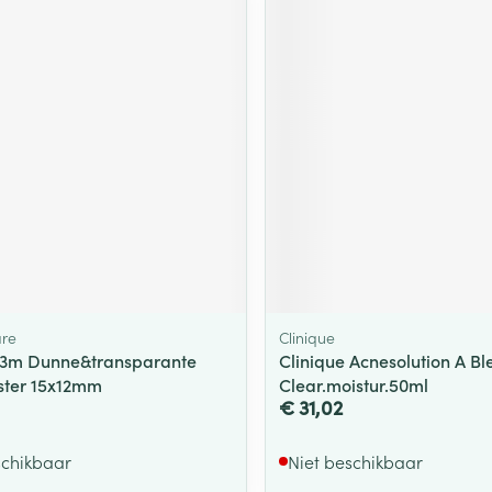
ging
Supplementen
Insectenwe
Mondmaskers
middelen
ssen
 -
id
d
are
Clinique
Zelfbruiner
Scheren
 3m Dunne&transparante
Clinique Acnesolution A Bl
ster 15x12mm
Clear.moistur.50ml
€ 31,02
schikbaar
Niet beschikbaar