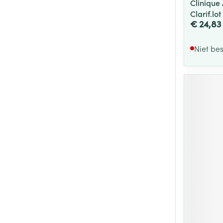
Clinique
Clarif.lo
€ 24,83
Niet be