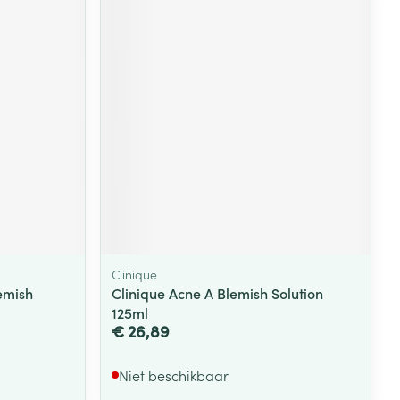
rende
Parfums en
geurproducten
Clinique
CBD
emish
Clinique Acne A Blemish Solution
125ml
€ 26,89
Niet beschikbaar