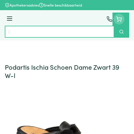
Ga naar de inhoud
Apothekersadvies
Snelle beschikbaarheid
Menu
Zoek
Product, merk, categorie...
Podartis Ischia Schoen Dame Zwart 39
W-l