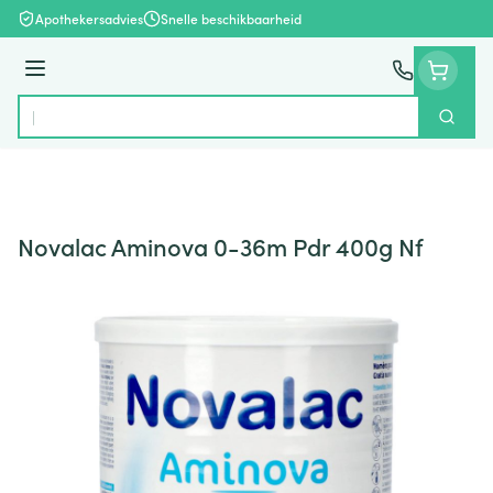
Ga naar de inhoud
Apothekersadvies
Snelle beschikbaarheid
Menu
Zoek
Product, merk, categorie...
Novalac Aminova 0-36m Pdr 400g Nf