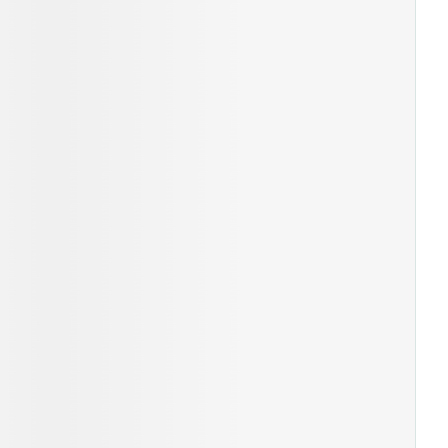
rende
Parfums en
geurproducten
CBD