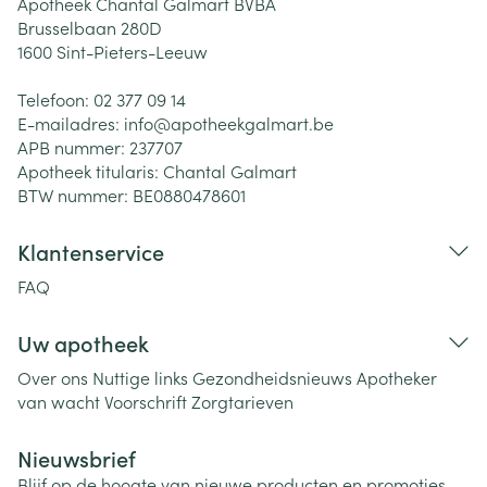
Apotheek Chantal Galmart BVBA
Brusselbaan 280D
1600
Sint-Pieters-Leeuw
Telefoon:
02 377 09 14
E-mailadres:
info@
apotheekgalmart.be
APB nummer:
237707
Apotheek titularis:
Chantal Galmart
BTW nummer:
BE0880478601
Klantenservice
FAQ
Uw apotheek
Over ons
Nuttige links
Gezondheidsnieuws
Apotheker
van wacht
Voorschrift
Zorgtarieven
Nieuwsbrief
Blijf op de hoogte van nieuwe producten en promoties