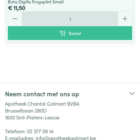
Bota Digifix Frogsplint Small
€ 11,50
Aantal
Bestel
Neem contact met ons op
Apotheek Chantal Galmart BVBA
Brusselbaan 280D
1600
Sint-Pieters-Leeuw
Telefoon:
02 377 09 14
E-mailadres:
info@
apotheekgalmart.be