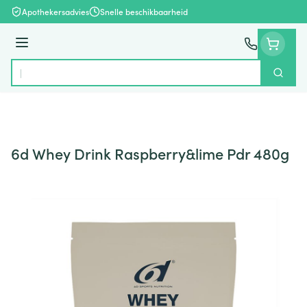
Ga naar de inhoud
Apothekersadvies
Snelle beschikbaarheid
Menu
Zoek
Product, merk, categorie...
6d Whey Drink Raspberry&lime Pdr 480g